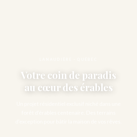
LANAUDIÈRE · QUÉBEC
Votre coin de paradis
au cœur des érables
Un projet résidentiel exclusif niché dans une
forêt d'érables centenaire. Des terrains
d'exception pour bâtir la maison de vos rêves.